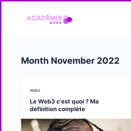
S
k
i
p
t
o
c
Month
November 2022
o
n
t
e
n
WEB3
t
Le Web3 c’est quoi ? Ma
définition complète