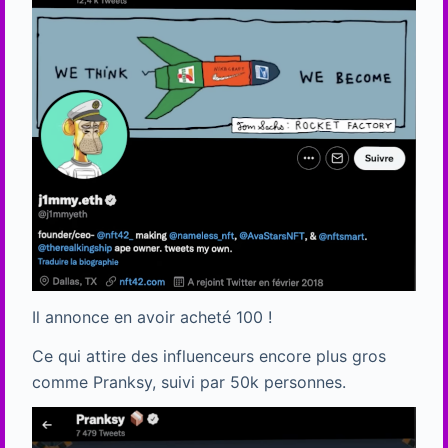
Il annonce en avoir acheté 100 !
Ce qui attire des influenceurs encore plus gros
comme Pranksy, suivi par 50k personnes.