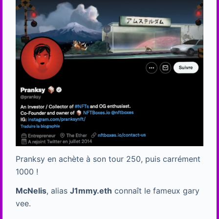
Pranksy en achète à son tour 250, puis carrément
1000 !
McNelis
, alias
J1mmy.eth
connaît le fameux gary
vee.