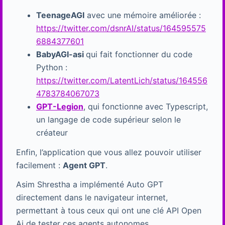
TeenageAGI
avec une mémoire améliorée :
https://twitter.com/dsnrAI/status/164595575
6884377601
BabyAGI-asi
qui fait fonctionner du code
Python :
https://twitter.com/LatentLich/status/164556
4783784067073
GPT-Legion
, qui fonctionne avec Typescript,
un langage de code supérieur selon le
créateur
Enfin, l’application que vous allez pouvoir utiliser
facilement :
Agent GPT
.
Asim Shrestha a implémenté Auto GPT
directement dans le navigateur internet,
permettant à tous ceux qui ont une clé API Open
Ai de tester ces agents autonomes.