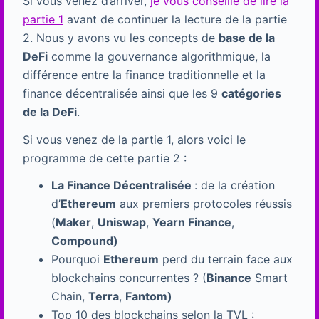
Si vous venez d’arriver,
je vous conseille de lire la
partie 1
avant de continuer la lecture de la partie
2. Nous y avons vu les concepts de
base de la
DeFi
comme la gouvernance algorithmique, la
différence entre la finance traditionnelle et la
finance décentralisée ainsi que les 9
catégories
de la DeFi
.
Si vous venez de la partie 1, alors voici le
programme de cette partie 2 :
La Finance Décentralisée
: de la création
d’
Ethereum
aux premiers protocoles réussis
(
Maker
,
Uniswap
,
Yearn Finance
,
Compound)
Pourquoi
Ethereum
perd du terrain face aux
blockchains concurrentes ? (
Binance
Smart
Chain,
Terra
,
Fantom)
Top 10 des blockchains selon la TVL :